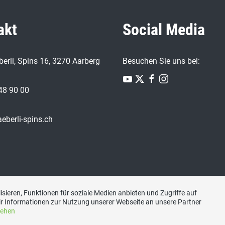
akt
Social Media
erli, Spins 16, 3270 Aarberg
Besuchen Sie uns bei:
48 90 00
eberli-spins.ch
sieren, Funktionen für soziale Medien anbieten und Zugriffe auf
r Informationen zur Nutzung unserer Webseite an unsere Partner
sehen
n Aarberg
|
Unser Vorstand
|
Unsere Gemeinderäte
|
Sponsor / G