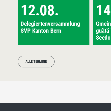
12.08.
14
Delegiertenversammlung
Gmein
SVP Kanton Bern
guätä
Seedo
ALLE TERMINE