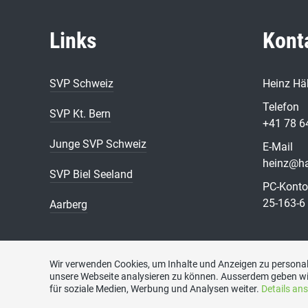
Links
Kont
SVP Schweiz
Heinz Häb
Telefon
SVP Kt. Bern
+41 78 6
Junge SVP Schweiz
E-Mail
heinz@ha
SVP Biel Seeland
PC-Konto
25-163-6
Aarberg
Wir verwenden Cookies, um Inhalte und Anzeigen zu personali
unsere Webseite analysieren zu können. Ausserdem geben wi
für soziale Medien, Werbung und Analysen weiter.
Startseite
|
Beiträge
|
Mitmachen
|
Termine
Details an
|
Sektio