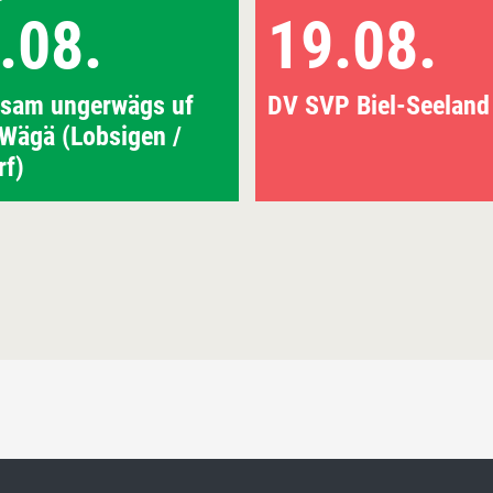
.08.
19.08.
sam ungerwägs uf
DV SVP Biel-Seeland
 Wägä (Lobsigen /
rf)