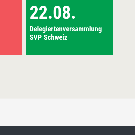
22.08.
2
Delegiertenversammlung
Erfo
SVP Schweiz
Gefa