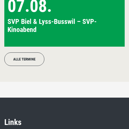
07.08.
SVP Biel & Lyss-Busswil – SVP-
Kinoabend
ALLE TERMINE
Links