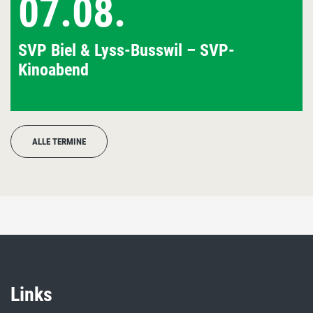
07.08.
SVP Biel & Lyss-Busswil – SVP-
Kinoabend
ALLE TERMINE
Links