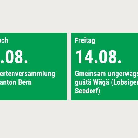
och
Freitag
.08.
14.08.
iertenversammlung
Gmeinsam ungerwägs
anton Bern
guätä Wägä (Lobsigen
Seedorf)