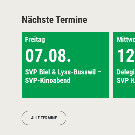
Nächste Termine
Freitag
Mittw
07.08.
12
SVP Biel & Lyss-Busswil –
Deleg
SVP-Kinoabend
SVP K
ALLE TERMINE