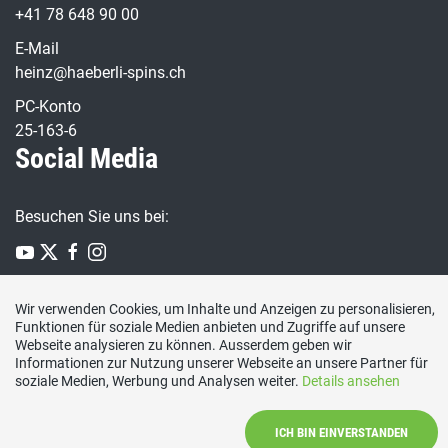
+41 78 648 90 00
E-Mail
heinz@haeberli-spins.ch
PC-Konto
25-163-6
Social Media
Besuchen Sie uns bei:
Wir verwenden Cookies, um Inhalte und Anzeigen zu personalisieren,
Funktionen für soziale Medien anbieten und Zugriffe auf unsere
Webseite analysieren zu können. Ausserdem geben wir
Startseite
|
Beiträge
|
Mitmachen
|
Termine
|
Sektion
Informationen zur Nutzung unserer Webseite an unsere Partner für
Aarberg
|
Unser Vorstand
|
Unsere Gemeinderäte
|
Sponsor
soziale Medien, Werbung und Analysen weiter.
Details ansehen
/ Gönner
|
Programm
|
Kontakt
|
Gemeindewahlen 2024
ICH BIN EINVERSTANDEN